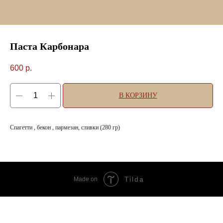
Паста Карбонара
600
р.
В КОРЗИНУ
Спагетти , бекон , пармезан, сливки (280 гр)
Tilda
Made on