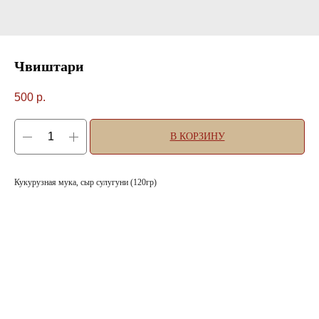
Чвиштари
500
р.
В КОРЗИНУ
Кукурузная мука, сыр сулугуни (120гр)